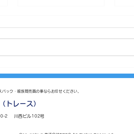
令和７年１２月１２日
令和
セントレー亀戸成約しました。
ライ
ありがとうございました。
した
た。
スバック・親族間売買の事ならお任せください。
（トレース）
0-2
​
川西ビル102号