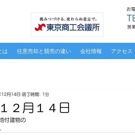
お
T
営業
​
とは
任意売却と競売の違い
会社情報
アクセス
年12月14日
読了時間: 1分
１２月１４日
地付建物の
。