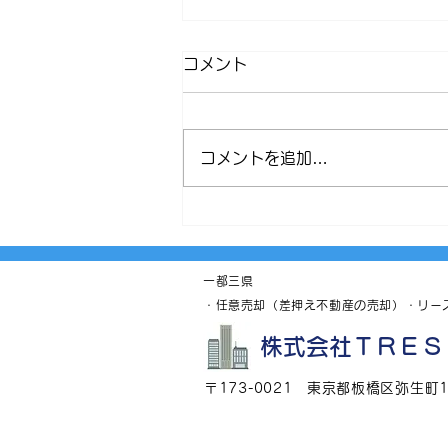
令和７年１２月２５日
コメント
板橋区蓮根３丁目土地付建物成約
しました。 ありがとうございま
した。
コメントを追加…
一都三県
・任意売却（差押え不動産の売却）・リー
株式会社ＴＲＥＳ
〒173-0021 東京都板橋区弥生町1