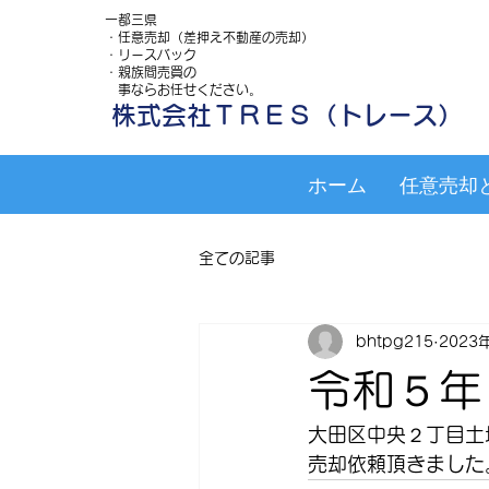
一都三県
・任意売却（差押え不動産の売却）
・リースバック
・親族間売買の
事ならお任せください。
株式会社ＴＲＥＳ（トレース）
ホーム
任意売却
全ての記事
bhtpg215
2023
令和５年
大田区中央２丁目土
売却依頼頂きました